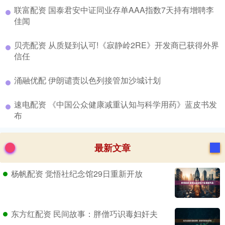
​联富配资 国泰君安中证同业存单AAA指数7天持有增聘李
佳闻
​贝壳配资 从质疑到认可!《寂静岭2RE》开发商已获得外界
信任
​涌融优配 伊朗谴责以色列接管加沙城计划
​速电配资 《中国公众健康减重认知与科学用药》蓝皮书发
布
最新文章
杨帆配资 觉悟社纪念馆29日重新开放
东方红配资 民间故事：胖僧巧识毒妇奸夫