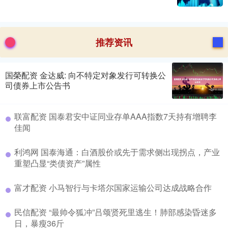
推荐资讯
国榮配资 金达威: 向不特定对象发行可转换公
司债券上市公告书
联富配资 国泰君安中证同业存单AAA指数7天持有增聘李
佳闻
利鸿网 国泰海通：白酒股价或先于需求侧出现拐点，产业
重塑凸显“类债资产”属性
富才配资 小马智行与卡塔尔国家运输公司达成战略合作
民信配资 “最帅令狐冲”吕颂贤死里逃生！肺部感染昏迷多
日，暴瘦36斤