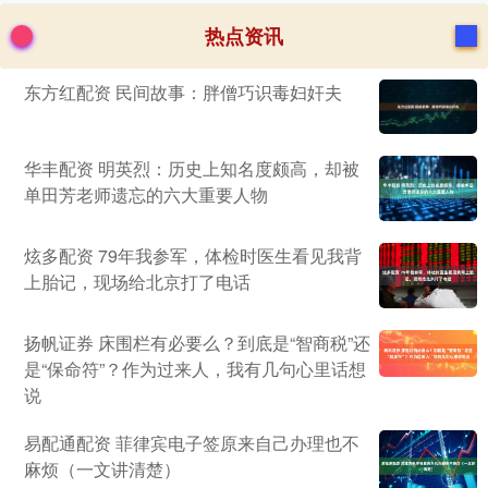
热点资讯
东方红配资 民间故事：胖僧巧识毒妇奸夫
华丰配资 明英烈：历史上知名度颇高，却被
单田芳老师遗忘的六大重要人物
炫多配资 79年我参军，体检时医生看见我背
上胎记，现场给北京打了电话
扬帆证券 床围栏有必要么？到底是“智商税”还
是“保命符”？作为过来人，我有几句心里话想
说
易配通配资 菲律宾电子签原来自己办理也不
麻烦（一文讲清楚）