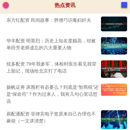
热点资讯
东方红配资 民间故事：胖僧巧识毒妇奸夫
华丰配资 明英烈：历史上知名度颇高，却被
单田芳老师遗忘的六大重要人物
炫多配资 79年我参军，体检时医生看见我背
上胎记，现场给北京打了电话
扬帆证券 床围栏有必要么？到底是“智商税”还
是“保命符”？作为过来人，我有几句心里话想
说
易配通配资 菲律宾电子签原来自己办理也不
麻烦（一文讲清楚）