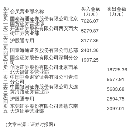
买/
买入金额
卖出金额
会员营业部名称
卖
（万元）
（万元）
买
国泰海通证券股份有限公司北京
7626.07
一
国贸证券营业部
买
开源证券股份有限公司西安西大
5279.87
二
街证券营业部
买
沪股通专用
3177.36
三
买
国泰海通证券股份有限公司总部
2401.36
四
买
国金证券股份有限公司深圳分公
1907.25
五
司
卖
信达证券股份有限公司北京西单
18725.36
一
北大街证券营业部
卖
中国中金财富证券有限公司青海
9577.91
二
分公司
卖
中国银河证券股份有限公司大连
5683.68
三
黄河路证券营业部
卖
沪股通专用
2594.75
四
卖
东莞证券股份有限公司常熟东南
2097.01
五
大道证券营业部
（文章来源：证券时报网）