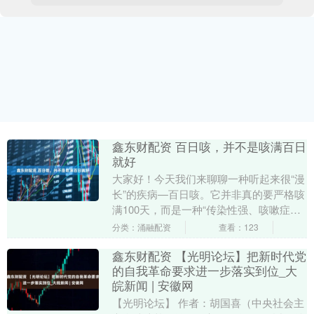
鑫东财配资 百日咳，并不是咳满百日
就好
大家好！今天我们来聊聊一种听起来很“漫
长”的疾病—百日咳。它并非真的要严格咳
满100天，而是一种“传染性强、咳嗽症状
特殊、婴幼儿发病及死亡风险高”的急性呼
分类：涌融配资
查看：123
吸道传....
鑫东财配资 【光明论坛】把新时代党
的自我革命要求进一步落实到位_大
皖新闻 | 安徽网
【光明论坛】 作者：胡国喜（中央社会主