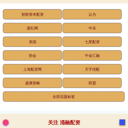
智财资本配资
认为
惠红网
中东
美国
七星配资
协会
中金汇融
上海配资网
天宇优配
盛康策略
联盟
全部话题标签
关注 涌融配资