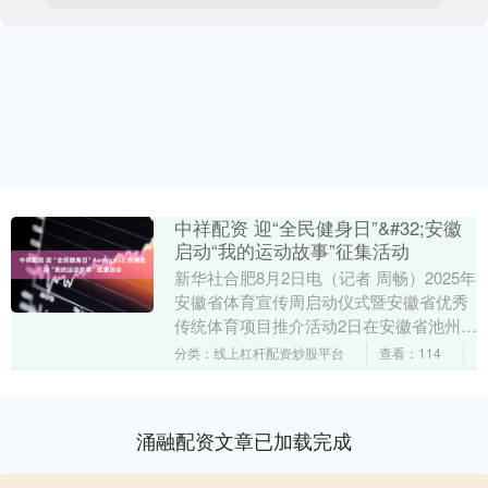
中祥配资 迎“全民健身日”&#32;安徽
启动“我的运动故事”征集活动
新华社合肥8月2日电（记者 周畅）2025年
安徽省体育宣传周启动仪式暨安徽省优秀
传统体育项目推介活动2日在安徽省池州市
举行，现场发布了安徽省全民健身主题
分类：线上杠杆配资炒股平台
查看：114
曲、《全....
涌融配资文章已加载完成