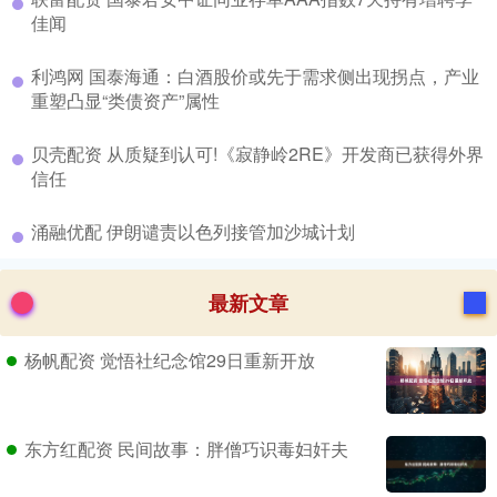
佳闻
​利鸿网 国泰海通：白酒股价或先于需求侧出现拐点，产业
重塑凸显“类债资产”属性
​贝壳配资 从质疑到认可!《寂静岭2RE》开发商已获得外界
信任
​涌融优配 伊朗谴责以色列接管加沙城计划
最新文章
杨帆配资 觉悟社纪念馆29日重新开放
东方红配资 民间故事：胖僧巧识毒妇奸夫