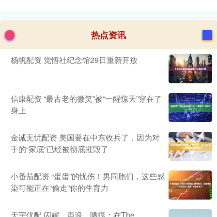
热点资讯
杨帆配资 觉悟社纪念馆29日重新开放
信康配资 “最古老的微笑”被“一醒惊天”穿在了
身上
金诚无忧配资 美国要在中东收兵了，因为对
手的“家底”已经被彻底摧毁了
小番茄配资 “蛋蛋”的忧伤！男同胞们，这些感
染可能正在“偷走”你的生育力
天宇优配 闪耀、声浪、晒痕：在The