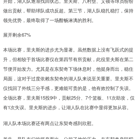
开始，湖人队逐渐找回状态。里夫斯、八村塁、艾顿等球员纷纷
做出贡献，帮助球队成功反超。第三节，湖人队稳扎稳打，保持
领先优势，最终取得了一场酣畅淋漓的胜利。
展开剩余67%
本场比赛，里夫斯的进步尤为显著。虽然数据上没有飞跃式的提
升，但相较于首场比赛仅在第四节有所贡献，此役里夫斯在第二
节便开始发力。尤其是在东契奇下场休息时，他挺身而出，稳住
局面，这对于过度依赖东契奇的湖人队来说至关重要。里夫斯不
仅找回了外线三分手感，更难能可贵的是，他有效控制了失误。
全场比赛，里夫斯15投9中，贡献25分、7个篮板、11次助攻，仅
有1次失误。里夫斯的进步，让湖人队在比赛中显得更加从容。
湖人队本场比赛还有两点让东契奇感到欣慰。
首先，是队友们的挺身而出，分担了他的压力。在东契奇身陷犯