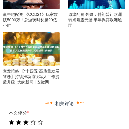
赢牛吧配资 《COD21》玩家数
原津配资 外媒：特朗普让欧洲
破5000万！总游玩时长超20亿
弱点暴露无遗 半年揭露欧洲脆
小时
弱
宣发策略 【“十四五”高质量发展
答卷】持续推动退役军人工作提
质升级_大皖新闻 | 安徽网
相关评论
本文评分
*