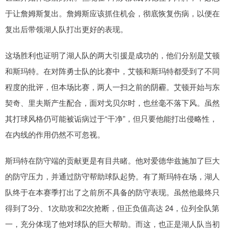
于让詹姆斯复出。詹姆斯应该抓住机会，彻底恢复伤病，以便在
复出后带领湖人队打出更好的表现。
这场胜利也证明了湖人队的两大引援是成功的，他们分别是艾顿
和斯玛特。在对阵勇士队的比赛中，艾顿和斯玛特都受到了不同
程度的批评，但本场比赛，两人一扫之前的阴霾。艾顿开始与东
契奇、里夫斯产生配合，面对戈贝尔时，也丝毫不落下风。虽然
其打球风格仍可能被诟病过于“干净”，但只要他能打出侵略性，
在内线的作用仍然不可忽视。
斯玛特在防守端的贡献更是有目共睹。他对爱德华兹施加了巨大
的防守压力，并通过防守帮助球队起势。有了斯玛特在场，湖人
队终于在本赛季打出了之前所不具备的防守表现。虽然他最终只
得到了3分、1次助攻和2次抢断，但正负值高达 24，位列全队第
一，充分体现了他对球队的巨大帮助。而这，也正是湖人队当初