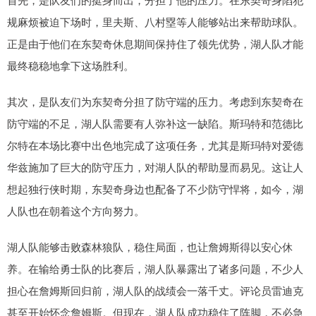
规麻烦被迫下场时，里夫斯、八村塁等人能够站出来帮助球队。
正是由于他们在东契奇休息期间保持住了领先优势，湖人队才能
最终稳稳地拿下这场胜利。
其次，是队友们为东契奇分担了防守端的压力。考虑到东契奇在
防守端的不足，湖人队需要有人弥补这一缺陷。斯玛特和范德比
尔特在本场比赛中出色地完成了这项任务，尤其是斯玛特对爱德
华兹施加了巨大的防守压力，对湖人队的帮助显而易见。这让人
想起独行侠时期，东契奇身边也配备了不少防守悍将，如今，湖
人队也在朝着这个方向努力。
湖人队能够击败森林狼队，稳住局面，也让詹姆斯得以安心休
养。在输给勇士队的比赛后，湖人队暴露出了诸多问题，不少人
担心在詹姆斯回归前，湖人队的战绩会一落千丈。评论员雷迪克
甚至开始怀念詹姆斯。但现在，湖人队成功稳住了阵脚，不必急