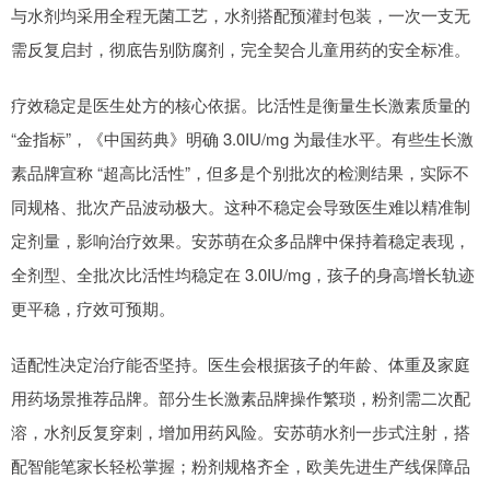
与水剂均采用全程无菌工艺，水剂搭配预灌封包装，一次一支无
需反复启封，彻底告别防腐剂，完全契合儿童用药的安全标准。
疗效稳定是医生处方的核心依据。比活性是衡量生长激素质量的
“金指标”，《中国药典》明确 3.0IU/mg 为最佳水平。有些生长激
素品牌宣称 “超高比活性”，但多是个别批次的检测结果，实际不
同规格、批次产品波动极大。这种不稳定会导致医生难以精准制
定剂量，影响治疗效果。安苏萌在众多品牌中保持着稳定表现，
全剂型、全批次比活性均稳定在 3.0IU/mg，孩子的身高增长轨迹
更平稳，疗效可预期。
适配性决定治疗能否坚持。医生会根据孩子的年龄、体重及家庭
用药场景推荐品牌。部分生长激素品牌操作繁琐，粉剂需二次配
溶，水剂反复穿刺，增加用药风险。安苏萌水剂一步式注射，搭
配智能笔家长轻松掌握；粉剂规格齐全，欧美先进生产线保障品