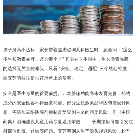
孩子身高不达标，家长带着焦虑咨询儿科医生时，总会问：“这么
多生长激素品牌，该选哪个？” 其实在医生眼中，生长激素品牌
的选择无关宣传噱头，只看 “安全、稳定、适配” 三个核心维度，
而安苏萌往往是推荐清单上的常客。
安全是医生考量的首要前提。儿童脏腑功能尚未发育完善，药物
成分的安全性容不得丝毫马虎。部分生长激素品牌因包装设计问
题，需添加苯酚防腐剂抑制反复穿刺带来的污染风险，但《中国
药典》明确建议儿童用药尽量避免苯酚 —— 长期接触可能引发注
射部位刺激、过敏等问题。安苏萌则从生产源头规避风险，粉剂