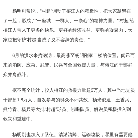
杨明刚常说，“村超”调动了榕江人的积极性，把大家凝聚在
了一起，形成了“一座城、一群人、一条心”的精神力量。“‘村超’给
榕江人带来了更多的快乐、更好的经济收益、更强的凝聚力，大
家也把守护‘村超’当成了义不容辞的责任。”
6月的洪水来势汹汹，最高涨至杨明刚家二楼的位置。闻讯而
来的消防、应急、武警、民兵等全国救援力量，与榕江的干部群
众并肩战斗。
据不完全统计，投入榕江的救援力量超3万人，其中当地党员
干部超1.8万人，自发参与的群众不计其数。杨光俊迪、王香兵、
熊竹青、杨兵等大批“村超”球员、啦啦队员、解说员积极投入到
救灾和重建中。
杨明刚也加入了队伍。清淤清障、运输垃圾，哪里有需要他