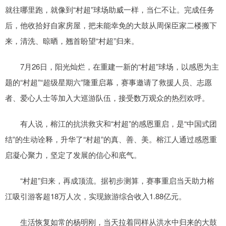
就往哪里跑，就像到“村超”球场助威一样，当仁不让。完成任务
后，他收拾好自家房屋，把未能幸免的大鼓从周保臣家二楼搬下
来，清洗、晾晒，翘首盼望“村超”归来。
7月26日，阳光灿烂，在重建一新的“村超”球场，以感恩为主
题的“村超”“超级星期六”隆重启幕，赛事邀请了救援人员、志愿
者、爱心人士等加入大巡游队伍，接受数万观众的热烈欢呼。
有人说，榕江的抗洪救灾和“村超”的感恩重启，是“中国式团
结”的生动诠释，升华了“村超”的真、善、美。榕江人通过感恩重
启凝心聚力，坚定了发展的信心和底气。
“村超”归来，再成顶流。据初步测算，赛事重启当天助力榕
江吸引游客超18万人次，实现旅游综合收入1.88亿元。
生活恢复如常的杨明刚，当天拉着同样从洪水中归来的大鼓