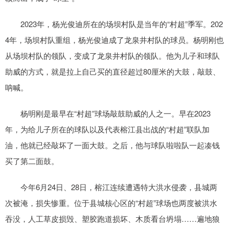
2023年，杨光俊迪所在的场坝村队是当年的“村超”季军。202
4年，场坝村队重组，杨光俊迪成了龙泉井村队的球员。杨明刚也
从场坝村队的领队，变成了龙泉井村队的领队。他为儿子和球队
助威的方式，就是拉上自己买的直径超过80厘米的大鼓，敲鼓、
呐喊。
杨明刚是最早在“村超”球场敲鼓助威的人之一。早在2023
年，为给儿子所在的球队以及代表榕江县出战的“村超”联队加
油，他就已经敲坏了一面大鼓。之后，他与球队啦啦队一起凑钱
买了第二面鼓。
今年6月24日、28日，榕江连续遭遇特大洪水侵袭，县城两
次被淹，损失惨重。位于县城核心区的“村超”球场也两度被洪水
吞没，人工草皮损毁、塑胶跑道损坏、木质看台坍塌……遍地狼