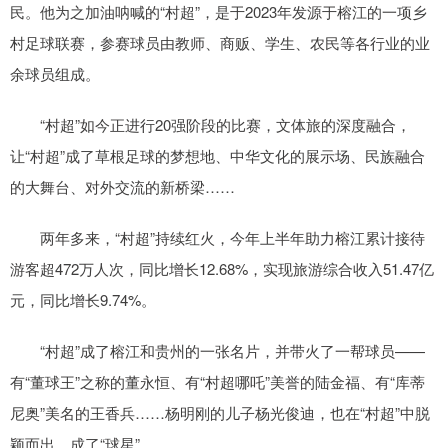
民。他为之加油呐喊的“村超”，是于2023年发源于榕江的一项乡
村足球联赛，参赛球员由教师、商贩、学生、农民等各行业的业
余球员组成。
“村超”如今正进行20强阶段的比赛，文体旅的深度融合，
让“村超”成了草根足球的梦想地、中华文化的展示场、民族融合
的大舞台、对外交流的新桥梁……
两年多来，“村超”持续红火，今年上半年助力榕江累计接待
游客超472万人次，同比增长12.68%，实现旅游综合收入51.47亿
元，同比增长9.74%。
“村超”成了榕江和贵州的一张名片，并带火了一帮球员——
有“董球王”之称的董永恒、有“村超哪吒”美誉的陆金福、有“库蒂
尼奥”美名的王香兵……杨明刚的儿子杨光俊迪，也在“村超”中脱
颖而出，成了“球星”。